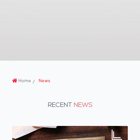
Home
News
RECENT
NEWS