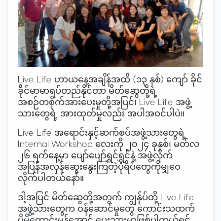
Live Life ဟာယနေ့အချိန်အထိ (၁၃ နှစ်)‌ ကျော် ခိုင်
ခိုင်မာမာရပ်တည်နိုင်တာ မိတ်ဆွေတို့ရဲ့
အစဉ်တစိုက်အားပေးမှုတို့အပြင်၊ Live Life အဖွဲ့
သားတွေရဲ့ အားထုတ်မှုလည်း အပါအဝင်ပါပဲ။
Live Life အရောင်းနှင့်ဆက်စပ်အဖွဲ့သားတွေရဲ့
Internal Workshop လေးကို ၂၀၂၄ ခုနှစ်၊ မတ်လ
၂၆ ရက်နေ့မှာ ပျော်ပျော်ရွှင်ရွှင်နဲ့ အဖွဲ့လိုက်
အပြန်အလှန်ဆွေးနွေးကြတဲ့ပုံရိပ်တွေကိုမျှဝေ
လိုက်ပါတယ်နော်။
ဒါ့အပြင် မိတ်ဆွေတို့အတွက် ကျွန်ုပ်တို့ Live Life
အဖွဲ့သားတွေက ဝန်ဆောင်မှုတွေ ကောင်းသထက်
ပိုမိုကောင်းမွန်အောင် ပေးသွားမှာဖြစ်ပါတယ်ရှင့်....